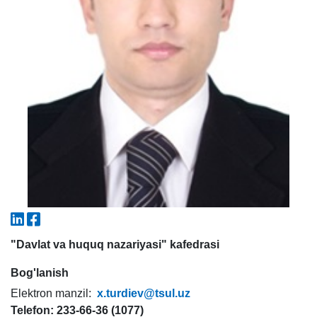
5. To'lov-kontrakt (2)
6. Elektron ariza (16)
7. Call-center (4)
8. Bakalavriat kvotasi (3)
9. Magistratura kvotasi (4)
✉️ Adminga yozish
"Davlat va huquq nazariyasi" kafedrasi
Bog'lanish
Elektron manzil:
x.turdiev@tsul.uz
Telefon: 233-66-36 (1077)