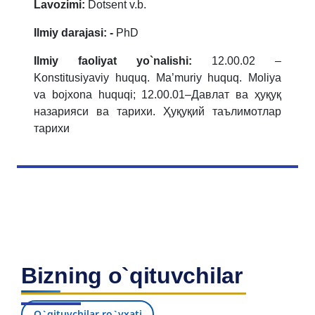
Lavozimi:
Dotsent v.b.
Ilmiy darajasi:
-
PhD
Ilmiy faoliyat yo`nalishi:
12.00.02 –
Konstitusiyaviy huquq. Ma’muriy huquq. Moliya
va bojxona huquqi
; 12.00.01–Давлат ва ҳуқуқ
назарияси ва тарихи. Ҳуқуқий таълимотлар
тарихи
Bizning o`qituvchilar
O`qituvchilar ro`yxati