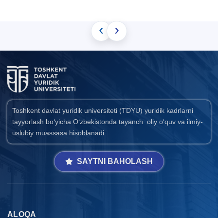
‹
›
Toshkent davlat yuridik universiteti (TDYU) yuridik kadrlarni
tayyorlash bo‘yicha O‘zbekistonda tayanch oliy o‘quv va ilmiy-
uslubiy muassasa hisoblanadi.
SAYTNI BAHOLASH
ALOQA