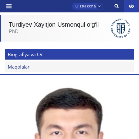
Oʼzbekcha
Turdiyev Xayitjon Usmonqul o‘g‘li
PhD
TDYU qabul murojaatlari chati
Onlayn
Biografiya va CV
Assalomu alaykum! TDYU qabul murojaatlari
chatiga xush kelibsiz.
Maqolalar
Qabul bo'yicha murojaatlaringizni ushbu
chatda qoldiring.
Mavzuni tanlang — keyin shu mavzudagi aniq
savollar chiqadi:
1. Hujjatlar (bakalavr) (5)
2. Hujjatlar (magistr) (4)
3. Suhbat (bakalavr) (8)
4. Suhbat (magistr) (5)