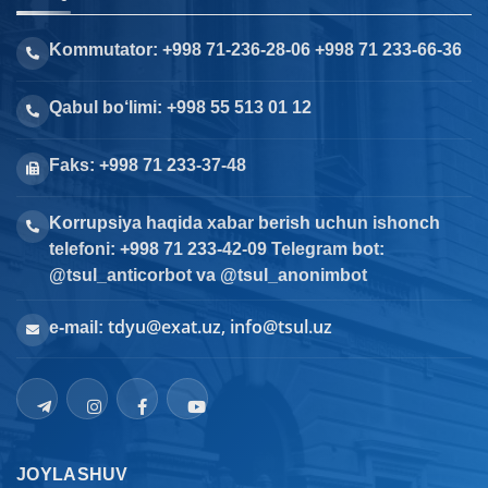
Kommutator: +998 71-236-28-06 +998 71 233-66-36
Qabul bo‘limi: +998 55 513 01 12
Faks: +998 71 233-37-48
Korrupsiya haqida xabar berish uchun ishonch
telefoni: +998 71 233-42-09 Telegram bot:
@tsul_anticorbot va @tsul_anonimbot
tdyu@exat.uz, info@tsul.uz
e-mail:
JOYLASHUV