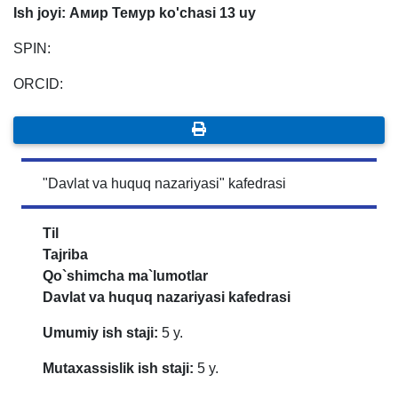
Ish joyi: Амир Темур ko'chasi 13 uy
SPIN:
ORCID:
"Davlat va huquq nazariyasi" kafedrasi
Til
Tajriba
Qo`shimcha ma`lumotlar
Davlat va huquq nazariyasi kafedrasi
Umumiy ish staji:
5
y.
Mutaxassislik ish staji:
5 y.