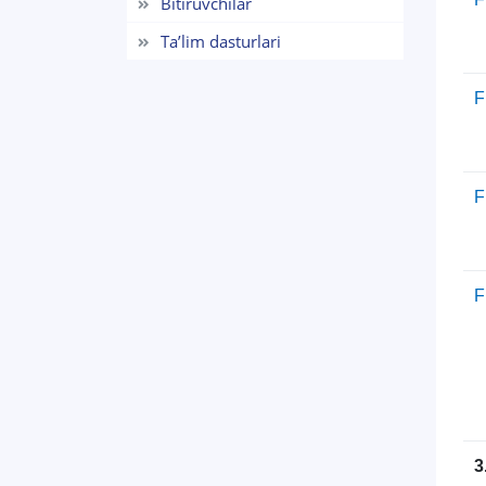
Bitiruvchilar
Ta’lim dasturlari
F
F
F
3