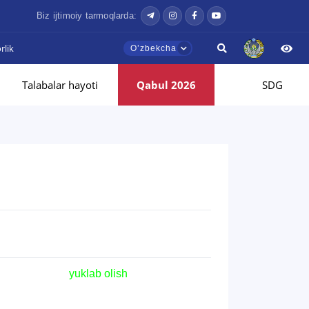
Biz ijtimoiy tarmoqlarda:
lik
Oʼzbekcha
Talabalar hayoti
Qabul 2026
SDG
yuklab olish