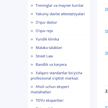
Treninglar va mayner kurslar
D
Yakuniy davlat attestatsiyalari
O'quv dastur
O'quv reja
D
Yuridik klinika
Malaka talablari
D
Street Law
Bandlik va karyera
Xalqaro standartlar boʻyicha
professional oʻqitish markazi
Aholi uchun ekspert
2
maslahatlari
TDYU ekspertlari
F