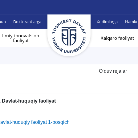
hun
Doktorantlarga
Xodimlarga
Hamkor
Ilmiy-innovatsion
Xalqaro faoliyat
faoliyat
O‘quv rejalar
. Davlat-huquqiy faoliyat
avlat-huquqiy faoliyat 1-bosqich