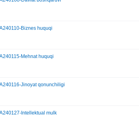
А240110-Biznes huquqi
А240115-Mehnat huquqi
А240116-Jinoyat qonunchiligi
А240127-Intellektual mulk