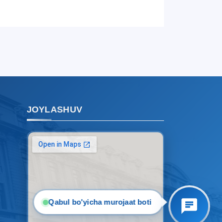
ushbu chatda qoldiring.
Mavzuni tanlang — keyin shu
mavzudagi aniq savollar chiqadi:
1. Hujjatlar (bakalavr) (5)
2. Hujjatlar (magistr) (4)
3. Suhbat (bakalavr) (8)
4. Suhbat (magistr) (5)
5. To'lov-kontrakt (2)
6. Elektron ariza (16)
JOYLASHUV
7. Call-center (4)
8. Bakalavriat kvotasi (3)
9. Magistratura kvotasi (4)
✉️ Adminga yozish
Qabul bo'yicha murojaat boti