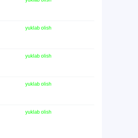
yuklab olish
yuklab olish
yuklab olish
TDYU qabul murojaatlari chati
yuklab olish
Onlayn
Assalomu alaykum! TDYU qabul
murojaatlari chatiga xush kelibsiz.
Qabul bo'yicha murojaatlaringizni