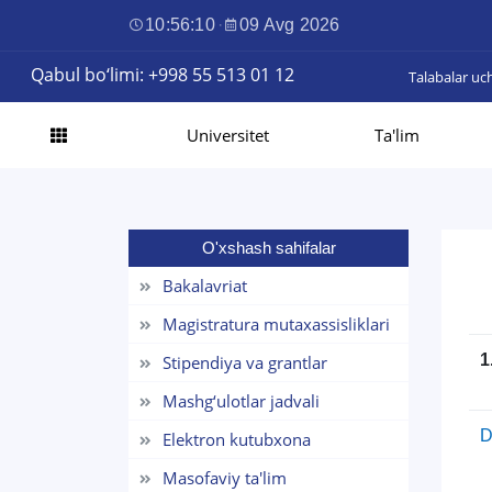
10:56:11
·
09 Avg 2026
Qabul bo‘limi: +998 55 513 01 12
Talabalar uc
Universitet
Ta'lim
O'xshash sahifalar
Bakalavriat
Magistratura mutaxassisliklari
1
Stipendiya va grantlar
Mashg‘ulotlar jadvali
D
Elektron kutubxona
Masofaviy ta'lim