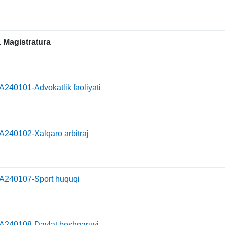
. Magistratura
А240101-Advokatlik faoliyati
А240102-Xalqaro arbitraj
А240107-Sport huquqi
А240108-Davlat boshqaruvi