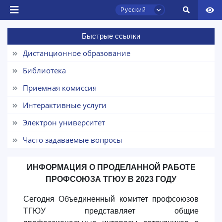
Русский
Быстрые ссылки
Дистанционное образование
Библиотека
Чат приёмной комиссии ТГЮУ
Приемная комиссия
Онлайн
Интерактивные услуги
Здравствуйте! Добро пожаловать в чат
Электрон университет
приёмной комиссии ТГЮУ.
Часто задаваемые вопросы
Оставляйте здесь свои обращения по
вопросам приёма.
ИНФОРМАЦИЯ О ПРОДЕЛАННОЙ РАБОТЕ
ПРОФСОЮЗА ТГЮУ В 2023 ГОДУ
Выберите тему — затем появятся
конкретные вопросы:
Сегодня Объединенный комитет профсоюзов
ТГЮУ представляет общие
Ваше имя и фамилия
1. Документы (бакалавр) (5)
2. Документы (магистр) (4)