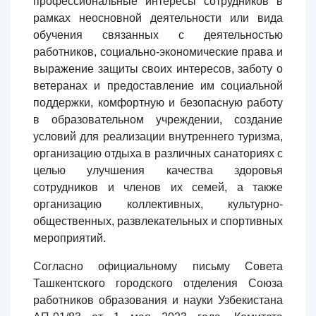
профессиональные интересы сотрудников в
рамках неосновной деятельности или вида
3. Собеседование (бакалавр) (8)
обучения связанных с деятельностью
Ваш номер телефона
4. Собеседование (магистр) (5)
5. Стоимость обучения (2)
работников, социально-экономические права и
6. Онлайн-заявки (15)
7. Колл-центр (4)
выражение защиты своих интересов, заботу о
Почта
ветеранах и предоставление им социальной
8. Квота (бакалавриат) (1)
9. Квота (магистратура) (1)
поддержки, комфортную и безопасную работу
отправить
✉️ Написать администратору
в образовательном учреждении, создание
условий для реализации внутреннего туризма,
организацию отдыха в различных санаториях с
целью улучшения качества здоровья
сотрудников и членов их семей, а также
организацию коллективных, культурно-
общественных, развлекательных и спортивных
мероприятий.
Согласно официальному письму Совета
Ташкентского городского отделения Союза
работников образования и науки Узбекистана