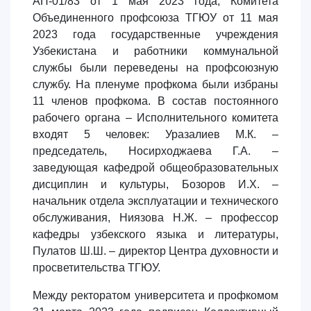
АП-01/83 от 1 мая 2023 года, Комитета
Объединенного профсоюза ТГЮУ от 11 мая
2023 года государственные учреждения
Узбекистана и работники коммунальной
службы были переведены на профсоюзную
службу. На пленуме профкома были избраны
11 членов профкома. В состав постоянного
рабочего органа – Исполнительного комитета
входят 5 человек: Уразалиев М.К. –
председатель, Носирходжаева Г.А. –
заведующая кафедрой общеобразовательных
дисциплин и культуры, Бозоров И.X. –
начальник отдела эксплуатации и технического
обслуживания, Ниязова Н.Ж. – профессор
кафедры узбекского языка и литературы,
Пулатов Ш.Ш. – директор Центра духовности и
просветительства ТГЮУ.
Между ректоратом университета и профкомом