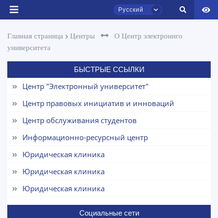
Русский
Главная страница
Центры
О Центр электроннго
Чат приёмной комиссии ТГЮУ
университета
Онлайн
БЫСТРЫЕ ССЫЛКИ
Здравствуйте! Добро пожаловать в чат
приёмной комиссии ТГЮУ.
Центр "Электронный университет"
Центр правовых инициатив и инноваций
Оставляйте здесь свои обращения по
вопросам приёма.
Центр обслуживания студентов
Информационно-ресурсный центр
Выберите тему — затем появятся
конкретные вопросы:
Юридическая клиника
Юридическая клиника
1. Документы (бакалавр) (5)
2. Документы (магистр) (4)
Юридическая клиника
3. Собеседование (бакалавр) (8)
4. Собеседование (магистр) (5)
5. Стоимость обучения (2)
Социальные сети