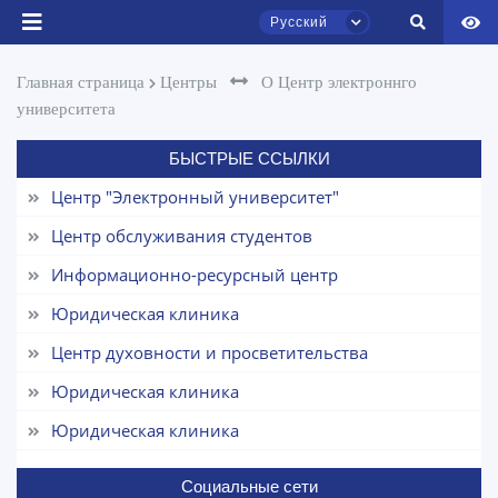
Русский
Ваше имя и фамилия
Главная страница
Центры
О Центр электроннго
университета
Ваш номер телефона
Чат приёмной комиссии ТГЮУ
БЫСТРЫЕ ССЫЛКИ
Онлайн
Почта
Центр "Электронный университет"
Здравствуйте! Добро пожаловать в чат
Центр обслуживания студентов
отправить
приёмной комиссии ТГЮУ.
Информационно-ресурсный центр
Оставляйте здесь свои обращения по
Юридическая клиника
вопросам приёма.
Центр духовности и просветительства
Выберите тему — затем появятся
Юридическая клиника
конкретные вопросы:
Юридическая клиника
1. Документы (бакалавр) (5)
2. Документы (магистр) (4)
Социальные сети
3. Собеседование (бакалавр) (8)