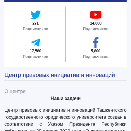
4. Собеседование (магистр) (5)
5. Стоимость обучения (2)
6. Онлайн-заявки (15)
7. Колл-центр (4)
271
14,000
Подписчиков
Подписчиков
8. Квота (бакалавриат) (1)
9. Квота (магистратура) (1)
✉️ Написать администратору
17,580
5,800
Подписчиков
Подписчиков
Центр правовых инициатив и инноваций
О центре
Наши задачи
Центр правовых инициатив и инноваций Ташкентского
государственного юридического университета создан в
соответствии с Указом Президента Республики