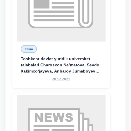
Talim
Toshkent davlat yuridik universiteti
talabalari Charosxon Ne’matova, Sevdo
Xakimxo‘jayeva, Anbaroy Jumaboyeva
hamda TDYU qoshidagi M.S.Vosiqova
28.12.2021
nomidagi akademik litsey 1-kurs
o‘quvchisi Abduvali Maxamadaliyev
Xadicha Sulaymonova nomidagi
maxsus stipendiyaning stipendiatlari
bo‘ldi.