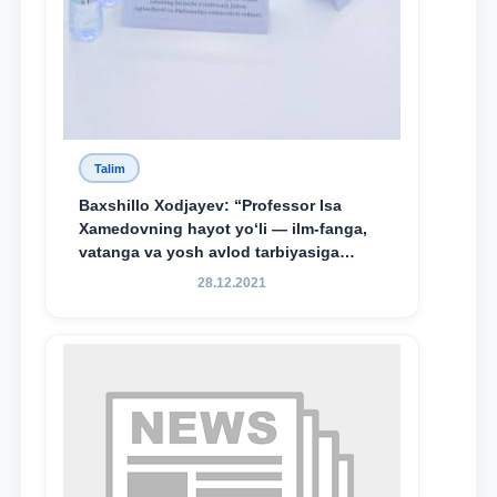
Talim
Baxshillo Xodjayev: “Professor Isa
Xamedovning hayot yo‘li — ilm-fanga,
vatanga va yosh avlod tarbiyasiga
sodiqlikning oliy namunasidir”.
28.12.2021