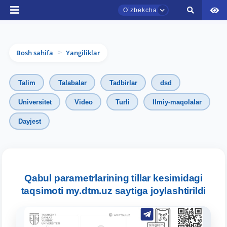
Oʼzbekcha
Bosh sahifa
Yangiliklar
>
Talim
Talabalar
Tadbirlar
dsd
Universitet
Video
Turli
Ilmiy-maqolalar
Dayjest
TDYU qabul murojaatlari chati
Onlayn
Assalomu alaykum! TDYU qabul murojaatlari
chatiga xush kelibsiz.
Qabul parametrlarining tillar kesimidagi
taqsimoti my.dtm.uz saytiga joylashtirildi
Qabul bo'yicha murojaatlaringizni ushbu
chatda qoldiring.