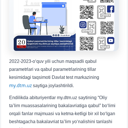
Mavzuni tanlang — keyin shu mavzudagi aniq
savollar chiqadi:
1. Hujjatlar (bakalavr) (5)
2. Hujjatlar (magistr) (4)
3. Suhbat (bakalavr) (8)
4. Suhbat (magistr) (5)
5. To'lov-kontrakt (2)
6. Elektron ariza (16)
7. Call-center (4)
8. Bakalavriat kvotasi (3)
9. Magistratura kvotasi (4)
✉️ Adminga yozish
2022-2023-o‘quv yili uchun maqsadli qabul
parametrlari va qabul parametrlarining tillar
kesimidagi taqsimoti Davlat test markazining
my.dtm.uz
saytiga joylashtirildi.
Endilikda abituriyentlar my.dtm.uz saytining “Oliy
ta’lim muassasalarining bakalavriatiga qabul” bo‘limi
orqali fanlar majmuasi va ketma-ketligi bir xil bo‘lgan
beshtagacha bakalavriat ta’lim yo‘nalishini tanlashi