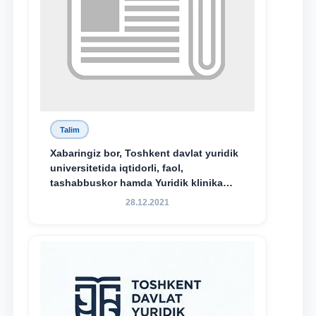
Talim
Xabaringiz bor, Toshkent davlat yuridik
universitetida iqtidorli, faol,
tashabbuskor hamda Yuridik klinika
faoliyatida o‘z bilim va ko‘nikmalarini
28.12.2021
namoyon etayotgan talabalarni
rag‘batlantirish maqsadida yangi
tashabbus — “Yuridik klinika
stipendiyasi” joriy etilgan.