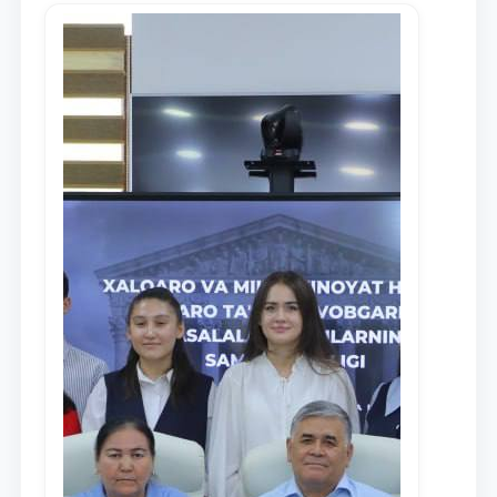
Ism va familiyangiz
Telefon raqamingiz
Pochta
yuborish