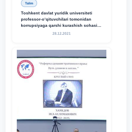
Talim
Toshkent davlat yuridik universiteti
professor-o‘qituvchilari tomonidan
korrupsiyaga qarshi kurashish sohasida
amalga oshirilayotgan islohotlar hamda
28.12.2021
olib borilayotgan tadqiqotlar natijalarini
xalqaro hamjamiyatga yetkazish
maqsadida xorijiy va mahalliy ilmiy
nashrlarda chop etilgan maqolalar
dayjesti