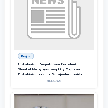
Dayjest
O‘zbekiston Respublikasi Prezidenti
Shavkat Mirziyoyevning Oliy Majlis va
O‘zbekiston xalqiga Murojaatnomasida
belgilangan vazifalar mazmun-mohiyatini
28.12.2021
keng jamoatchilikka yetkazish bo‘yicha
media-reja ijrosi yuzasidan qilingan ishlar
dayjesti